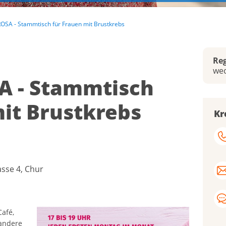
OSA - Stammtisch für Frauen mit Brustkrebs
Reg
we
A - Stammtisch
mit Brustkrebs
Kre
Kr
Kre
Kre
Kre
asse 4, Chur
Lig
Kre
Lig
afé,
Lig
 andere