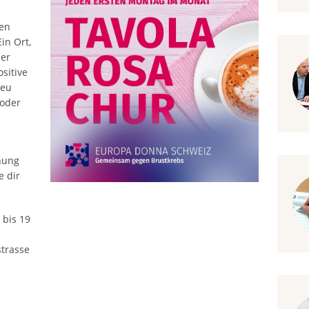
Kre
ren
Kre
in Ort,
ber
Kre
sitive
Kre
neu
 oder
Leg
Lig
Kre
nung
Kre
e dir
Kre
Kre
 bis 19
trasse