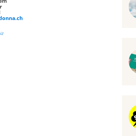
nem
r
d
donna.ch
iz