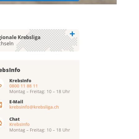
ionale Krebsliga
chseln
bsliga Aargau
ebsInfo
bsliga beider Basel
KrebsInfo
0800 11 88 11
bsliga Bern
Montag – Freitag: 10 – 18 Uhr
bsliga Freiburg
E-Mail
ue genevoise contre le cancer
krebsinfo@krebsliga.ch
bsliga Graubünden
Chat
KrebsInfo
ue jurassienne contre le cancer
Montag – Freitag: 10 – 18 Uhr
ue neuchâteloise contre le cancer