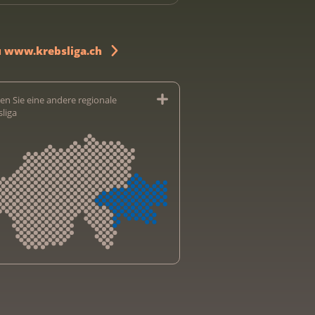
u www.krebsliga.ch
en Sie eine andere regionale
sliga
sliga Aargau
sliga beider Basel
sliga Bern