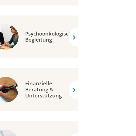
bsliga Ostschweiz
bsliga Schaffhausen
bsliga Solothurn
Psychoonkologische
bsliga Thurgau
Begleitung
a cancro Ticino
ue vaudoise contre le cancer
bsliga Wallis
bsliga Zentralschweiz
Finanzielle
bsliga Zürich
Beratung &
bshilfe Liechtenstein
Unterstützung