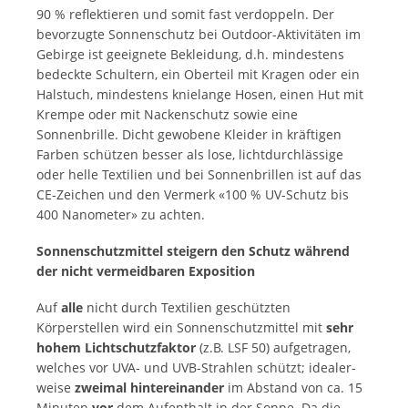
90 % reflektieren und somit fast verdoppeln. Der
bevorzugte Sonnen­schutz bei Outdoor-Aktivitäten im
Gebirge ist geeignete Be­kleidung, d.h. mindestens
bedeckte Schultern, ein Oberteil mit Kragen oder ein
Halstuch, mindestens knielange Hosen, einen Hut mit
Krempe oder mit Nackenschutz sowie eine
Sonnenbrille. Dicht gewobene Kleider in kräftigen
Farben schützen besser als lose, licht­durchlässige
oder helle Textilien und bei Sonnenbrillen ist auf das
CE-Zeichen und den Vermerk «100 % UV-Schutz bis
400 Nanometer» zu achten.
Sonnenschutzmittel steigern den Schutz während
der nicht ver­meidbaren Exposition
Auf
alle
nicht durch Textilien geschützten
Körperstellen wird ein Sonnenschutzmittel mit
sehr
hohem Lichtschutzfaktor
(z.B. LSF 50) aufgetragen,
welches vor UVA- und UVB-Strahlen schützt; idealer­
weise
zweimal hintereinander
im Abstand von ca. 15
Minuten
vor
dem Aufenthalt in der Sonne. Da die