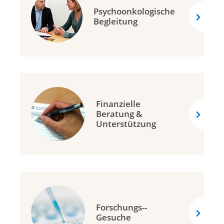
Psychoonkologische
Krebsliga Thurgau
Begleitung
Lega cancro Ticino
Ligue vaudoise contre le cancer
Krebsliga Wallis
Krebsliga Zentralschweiz
Krebsliga Zürich
Finanzielle
Krebshilfe Liechtenstein
Beratung &
Unterstützung
Forschungs-­
Gesuche