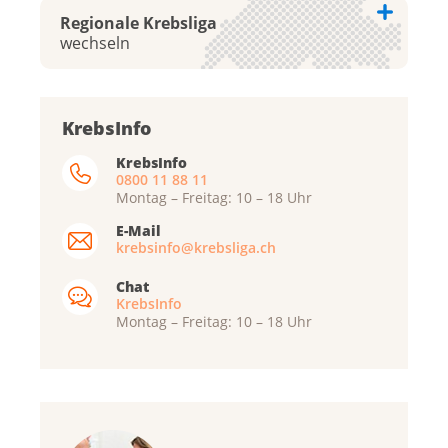
Regionale Krebsliga
wechseln
Krebsliga Aargau
KrebsInfo
Krebsliga beider Basel
KrebsInfo
0800 11 88 11
Krebsliga Bern
Montag – Freitag: 10 – 18 Uhr
Krebsliga Freiburg
E-Mail
Ligue genevoise contre le cancer
krebsinfo@krebsliga.ch
Krebsliga Graubünden
Chat
KrebsInfo
Ligue jurassienne contre le cancer
Montag – Freitag: 10 – 18 Uhr
Ligue neuchâteloise contre le cancer
Krebsliga Ostschweiz
Krebsliga Schaffhausen
Krebsliga Solothurn