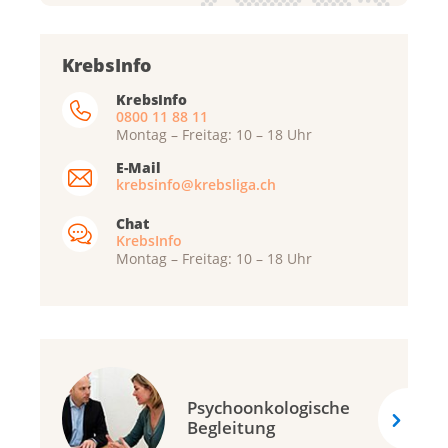
Krebsliga Aargau
KrebsInfo
Krebsliga beider Basel
KrebsInfo
0800 11 88 11
Krebsliga Bern
Montag – Freitag: 10 – 18 Uhr
Krebsliga Freiburg
E-Mail
Ligue genevoise contre le cancer
krebsinfo@krebsliga.ch
Krebsliga Graubünden
Chat
KrebsInfo
Ligue jurassienne contre le cancer
Montag – Freitag: 10 – 18 Uhr
Ligue neuchâteloise contre le cancer
Krebsliga Ostschweiz
Krebsliga Schaffhausen
Krebsliga Solothurn
Psychoonkologische
Krebsliga Thurgau
Begleitung
Lega cancro Ticino