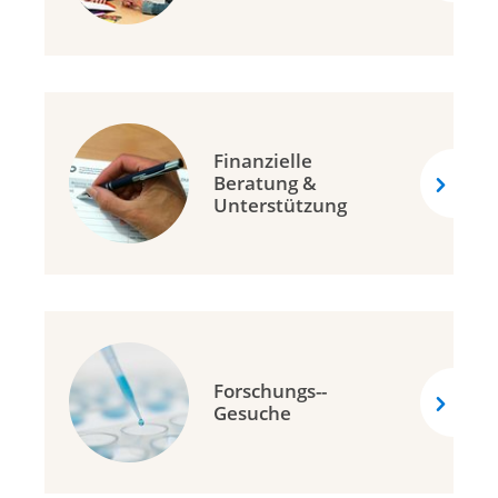
Ligue vaudoise contre le cancer
Krebsliga Wallis
Krebsliga Zentralschweiz
Krebsliga Zürich
Finanzielle
Krebshilfe Liechtenstein
Beratung &
Unterstützung
Forschungs-­
Gesuche