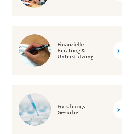
Ligue vaudoise contre le cancer
Krebsliga Wallis
Krebsliga Zentralschweiz
Krebsliga Zürich
Finanzielle
Krebshilfe Liechtenstein
Beratung &
Unterstützung
Forschungs-­
Gesuche