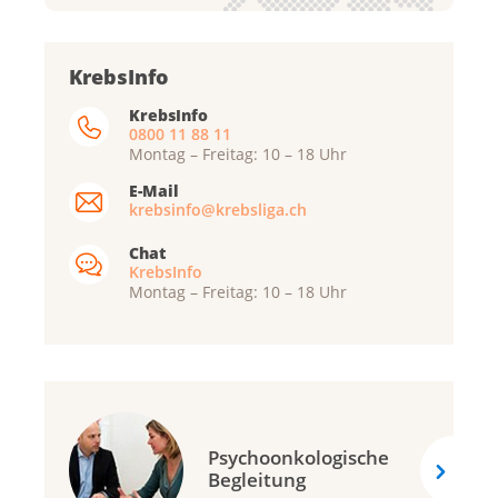
Krebsliga Aargau
KrebsInfo
Krebsliga beider Basel
KrebsInfo
0800 11 88 11
Krebsliga Bern
Montag – Freitag: 10 – 18 Uhr
Krebsliga Freiburg
E-Mail
Ligue genevoise contre le cancer
krebsinfo@krebsliga.ch
Krebsliga Graubünden
Chat
KrebsInfo
Ligue jurassienne contre le cancer
Montag – Freitag: 10 – 18 Uhr
Ligue neuchâteloise contre le cancer
Krebsliga Ostschweiz
Krebsliga Schaffhausen
Krebsliga Solothurn
Psychoonkologische
Krebsliga Thurgau
Begleitung
Lega cancro Ticino