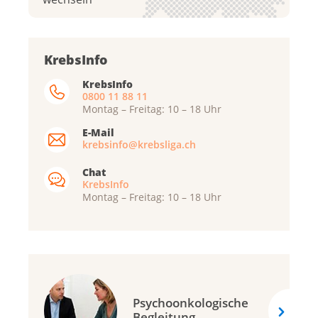
Krebsliga Aargau
KrebsInfo
Krebsliga beider Basel
KrebsInfo
0800 11 88 11
Krebsliga Bern
Montag – Freitag: 10 – 18 Uhr
Krebsliga Freiburg
E-Mail
Ligue genevoise contre le cancer
krebsinfo@krebsliga.ch
Krebsliga Graubünden
Chat
KrebsInfo
Ligue jurassienne contre le cancer
Montag – Freitag: 10 – 18 Uhr
Ligue neuchâteloise contre le cancer
Krebsliga Ostschweiz
Krebsliga Schaffhausen
Krebsliga Solothurn
Psychoonkologische
Krebsliga Thurgau
Begleitung