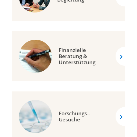
Lega cancro Ticino
Ligue vaudoise contre le cancer
Krebsliga Wallis
Krebsliga Zentralschweiz
Krebsliga Zürich
Finanzielle
Krebshilfe Liechtenstein
Beratung &
Unterstützung
Forschungs-­
Gesuche