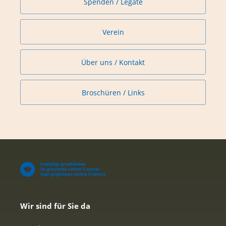
Spenden / Legate
Jahresbericht 2016 der Krebsliga Graubünden
(
pdf
,
3 MB
)
Verein
Flyer_A5_Jubi_Anlass_Krebsliga_20170508
(
pdf
,
2 MB
)
Über uns / Kontakt
Broschüren / Links
Wir sind für Sie da