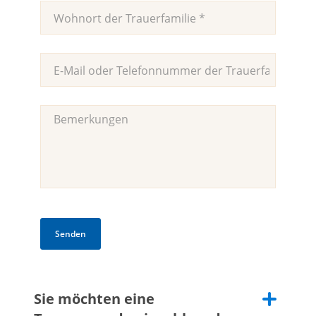
Überweisungen in Auftrag geben,
wenn man
die
IBAN
-Kontonummer des Empfängers kennt.
Bitte lassen Sie uns die Adresse der Trauerfamilie
bzw. eine Kontaktadresse oder das Leidzirkular
zukommen.
So können wir Ihnen eine Übersicht
der eingegangenen Spenden zukommen lassen (in
der Regel erstmals nach 1 - 2 Wochen, da in dieser
Zeit erfahrungsgemäss die meisten Spenden
eingehen). Sollten wir keine entsprechende
Information erhalten, entnehmen wir die
Traueradresse der Todesanzeige in den Medien.
Jede Trauerspende wird der/dem Spender/in von
uns brieflich verdankt.
Sie möchten eine