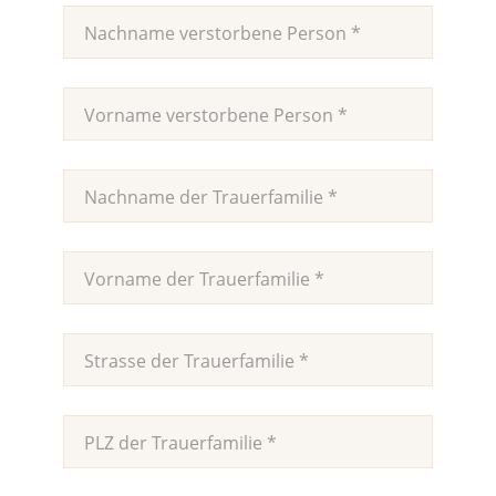
Anstelle von Blumenspenden gedenke man der
Krebsliga Graubünden, 7001 Chur, IBAN CH97
0900 0000 7000 1442 0, mit dem Vermerk
Trauerspende VORNAME NAME.
VORNAME NAME hat gewünscht, statt
Blumenspenden möge die Krebsliga
Graubünden, 7001 Chur, unterstützt werden.
Spendenkonto IBAN CH97 0900 0000 7000 1442
0, Vermerk Trauerspende VORNAME NAME.
Im Sinne der/des Verstorbenen bitten wir,
anstelle von Blumenspenden die Krebsliga
Graubünden, 7001 Chur, zu berücksichtigen.
Spendenkonto IBAN CH97 0900 0000 7000 1442
0, Vermerk Trauerspende VORNAME NAME.
Trotz neuem QR-Einzahlungsschein kann man auch
weiterhin
im
E-Banking-Programm
gewöhnliche